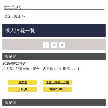
サービス
(1)
理容・美容
(1)
求人情報一覧
1
2
3
薬剤師
2025/08/17更新
求人票に記載が無い場合、内定時までに開示します
金沢市
医療・福祉・介護
正社員
時給2,000円
薬剤師