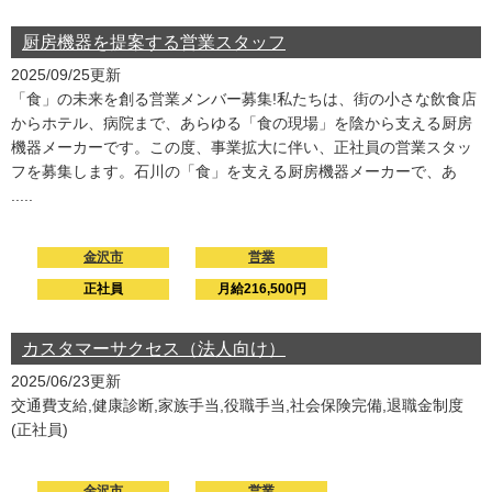
厨房機器を提案する営業スタッフ
2025/09/25更新
「食」の未来を創る営業メンバー募集!私たちは、街の小さな飲食店
からホテル、病院まで、あらゆる「食の現場」を陰から支える厨房
機器メーカーです。この度、事業拡大に伴い、正社員の営業スタッ
フを募集します。石川の「食」を支える厨房機器メーカーで、あ
.....
金沢市
営業
正社員
月給216,500円
カスタマーサクセス（法人向け）
2025/06/23更新
交通費支給,健康診断,家族手当,役職手当,社会保険完備,退職金制度
(正社員)
金沢市
営業