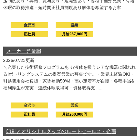
援制度あり・昇給、賞与あり・退職金あり・各種手当が充実・有給
休暇の取得推進・短時間正社員制度あり解体を希望するお客 .....
金沢市
営業
正社員
月給267,800円
メーカー営業職
2026/07/23更新
＼充実した技術研修プログラムあり/液体を扱うレアな機器に関われ
る!ボトリングシステムの提案営業の募集です。・業界未経験OK!・
引越費用会社負担・家賃補助50%!・高い定着率が自慢・各種手当&
福利厚生が充実・連続休暇取得可・資格取得支 .....
金沢市
営業
正社員
月給260,000円
印刷とオリジナルグッズのルートセールス・企画