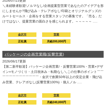
2026/07/23更新
＼未経験者歓迎!ノルマなし/企画提案型営業であなたのアイデアを形
にしませんか?飛び込み・テレアポなし!印刷とオリジナルグッズの
ルートセールス・企画をする営業スタッフの募集です。「売る」だ
けではない、提案営業の面白さを感じられます。～～～～～ .....
金沢市
営業
正社員
月給200,000円
パッケージの企画営業職(反響営業)
2026/06/17更新
【第二新卒歓迎】パッケージ企画営業/・反響営業100%・営業×デザ
イン×モノづくり・土日祝休み・転勤なし＼この仕事のポイント￣￣
￣￣￣￣￣￣￣￣￣￣￣・金沢で創業50年以上の安定企業・飛び込
み営業、テレアポなし(反響営業100%)・個人ノル .....
金沢市
営業
正社員
月給240,000円