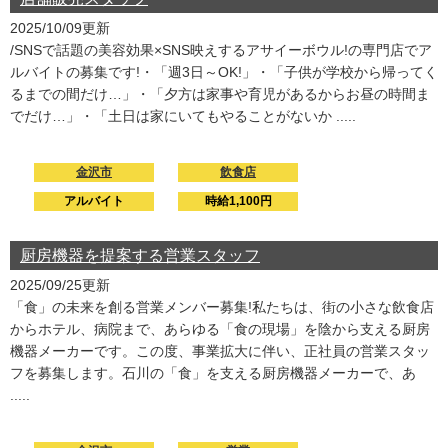
2025/10/09更新
/SNSで話題の美容効果×SNS映えするアサイーボウル!の専門店でア
ルバイトの募集です!・「週3日～OK!」・「子供が学校から帰ってく
るまでの間だけ…」・「夕方は家事や育児があるからお昼の時間ま
でだけ…」・「土日は家にいてもやることがないか .....
金沢市
飲食店
アルバイト
時給1,100円
厨房機器を提案する営業スタッフ
2025/09/25更新
「食」の未来を創る営業メンバー募集!私たちは、街の小さな飲食店
からホテル、病院まで、あらゆる「食の現場」を陰から支える厨房
機器メーカーです。この度、事業拡大に伴い、正社員の営業スタッ
フを募集します。石川の「食」を支える厨房機器メーカーで、あ
.....