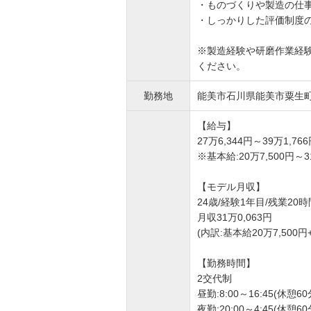
・ものづくりや製造の仕
・しっかりした評価制度
※製造経験や研磨作業経
ください。
勤務地
能美市石川県能美市粟生町6
【給与】
27万6,344円～39万1,7
※基本給:20万7,500円～3
【モデル月収】
24歳/経験1年目/残業20
月収31万0,063円
(内訳:基本給20万7,500円
【勤務時間】
2交代制
昼勤:8:00～16:45(休憩60
夜勤:20:00～4:45(休憩60