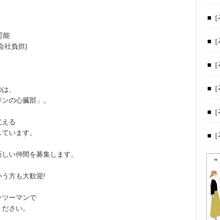
［
可能
［
会社負担)
［
［
のは、
ジンの心臓部」。
［
支える
しています。
［
、
新しい仲間を募集します。
う方も大歓迎!
ンツーマンで
ください。