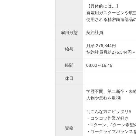
【具体的には…】
発電用ガスタービンや航
使用される精密鋳造部品
雇用形態
契約社員
月給 276,344円
給与
契約社員月給276,344円～3
時間
08:00～16:45
休日
学歴不問、第二新卒・未経
人物や意欲を重視!
＼こんな方にピッタリ!/
・コツコツ作業が好き
・Uターン、Jターン希望
資格
・ワークライフバランス