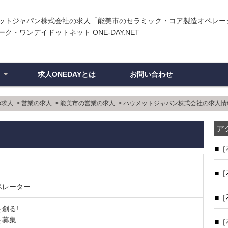
ットジャパン株式会社の求人「能美市のセラミック・コア製造オペレー
ク・ワンデイドットネット ONE-DAY.NET
求人ONEDAYとは
お問い合わせ
ン
の求人
>
営業の求人
>
能美市の営業の求人
>
ハウメットジャパン株式会社の求人情
ア
［
［
ペレーター
［
創る!
を募集
［