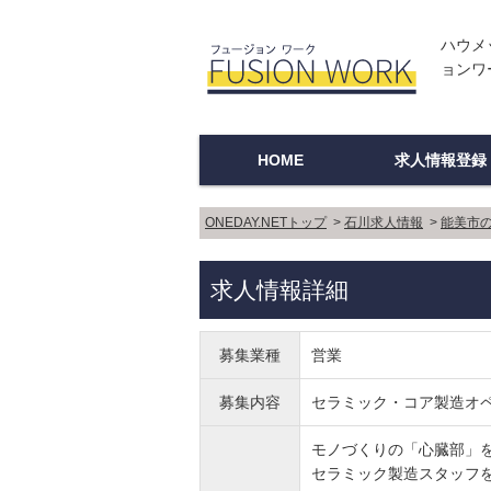
ハウメ
ョンワー
HOME
求人情報登録
登録企業ログイ
新規登録
登録方法
ご利用上の注意
Q＆A
ONEDAY.NETトップ
>
石川求人情報
>
能美市
求人情報詳細
募集業種
営業
募集内容
セラミック・コア製造オ
モノづくりの「心臓部」を
セラミック製造スタッフ